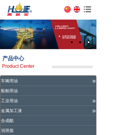
产品中心
Product Center
»
车辆用油
船舶用油
»
工业用油
»
金属加工液
合成酯
润滑脂